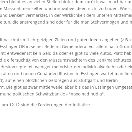
zdem bleibt es an vielen Stellen hinter dem zurück, was machbar u
te Massnahmen selten und innovative Ideen nicht zu finden. Wie so
ler und Denker“ vermarktet, in der Wirklichkeit dem unteren Mittelma
inge tun, die anstrengend sind oder für die man Stehvermögen und 
aschutz mit ehrgeizigen Zielen und guten Ideen angehen (z.B. 
r Esslinger OB in seiner Rede im Gemeinderat vor allem nach Gründ
ht: entweder ist kein Geld da oder es gibt zu viele Autos. Platz ha
er, die eifersüchtig von den Museumswächtern des Denkmalschutzes
ehrskonzepte mit weniger motorisiertem Individualverkehr oder ei
 alten und neuen Gebäuden Illusion: in Esslingen wartet man lieb
), auf einen plötzlichen Geldregen aus Stuttgart und Berlin
. Die gibt es zwar mittlerweile, aber bis das in Esslingen umgeset
ommunalpolitischen Schwätzbänkle - "nooo ned hudla".
 am 12.12 sind die Forderungen der Initiative