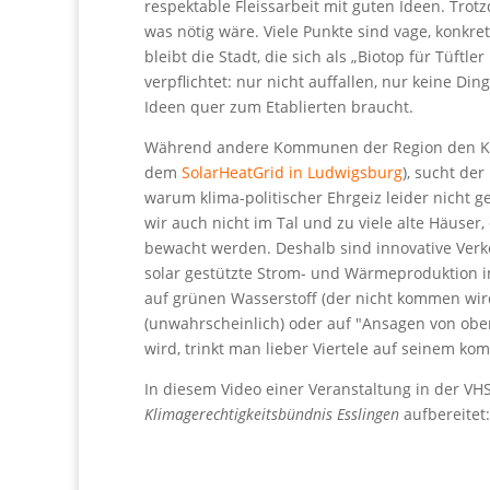
respektable Fleissarbeit mit guten Ideen. Trot
was nötig wäre. Viele Punkte sind vage, konkre
bleibt die Stadt, die sich als „Biotop für Tüft
verpflichtet: nur nicht auffallen, nur keine D
Ideen quer zum Etablierten braucht.
Während andere Kommunen der Region den Klim
dem
SolarHeatGrid in Ludwigsburg
), sucht de
warum klima-politischer Ehrgeiz leider nicht ge
wir auch nicht im Tal und zu viele alte Häus
bewacht werden. Deshalb sind innovative Verk
solar gestützte Strom- und Wärmeproduktion in
auf grünen Wasserstoff (der nicht kommen wird
(unwahrscheinlich) oder auf "Ansagen von oben"
wird, trinkt man lieber Viertele auf seinem k
In diesem Video einer Veranstaltung in der VHS
Klimagerechtigkeitsbündnis Esslingen
aufbereitet: