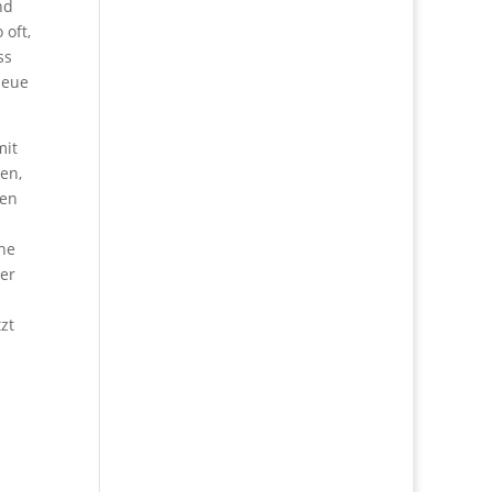
nd
 oft,
ss
neue
mit
en,
ben
ne
er
zt