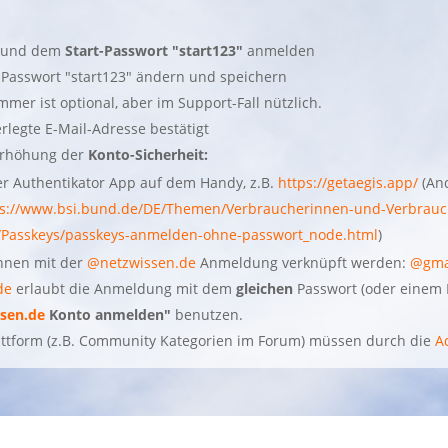
und dem
Start-Passwort "start123"
anmelden
t-Passwort "start123" ändern und speichern
mmer ist optional, aber im Support-Fall nützlich.
legte E-Mail-Adresse bestätigt
 Erhöhung der
Konto-Sicherheit:
er Authentikator App auf dem Handy, z.B.
https://getaegis.app/
(And
ps://www.bsi.bund.de/DE/Themen/Verbraucherinnen-und-Verbrauc
/Passkeys/passkeys-anmelden-ohne-passwort_node.html
)
önnen mit der
@netzwissen.de
Anmeldung verknüpft werden:
@gma
de
erlaubt die Anmeldung mit dem
gleichen
Passwort (oder einem 
sen.de
Konto anmelden"
benutzen.
lattform (z.B. Community Kategorien im Forum) müssen durch die
A