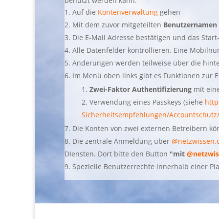
benutzt werden kann.
Auf die
Kontenverwaltung
gehen
Mit dem zuvor mitgeteilten
Benutzernamen
Die E-Mail Adresse bestätigen und das Star
Alle Datenfelder kontrollieren. Eine Mobilnu
Änderungen werden teilweise über die hinter
Im Menü oben links gibt es Funktionen zur
Zwei-Faktor Authentifizierung
mit ein
Verwendung eines Passkeys (siehe
htt
Sicherheitsempfehlungen/Accountschutz
Die Konten von zwei externen Betreibern k
Die zentrale Anmeldung über
@netzwissen.
DIensten. Dort bitte den Button
"mit
@netzwis
Spezielle Benutzerrechte innerhalb einer P